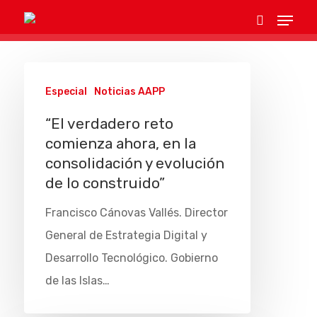
Hit enter to search or ESC to close
Especial
Noticias AAPP
“El verdadero reto
comienza ahora, en la
consolidación y evolución
de lo construido”
Francisco Cánovas Vallés. Director
General de Estrategia Digital y
Desarrollo Tecnológico. Gobierno
de las Islas…