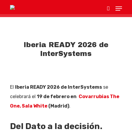
Hit enter to search or ESC to close
Iberia READY 2026 de
InterSystems
El
Iberia READY 2026 de InterSystems
se
celebrará el
19 de febrero en
Covarrubias The
One, Sala White
(Madrid)
.
Del Dato a la decisión.