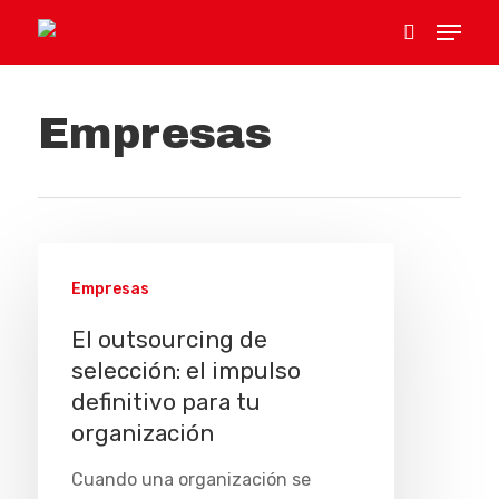
Empresas
Hit enter to search or ESC to close
Empresas
El outsourcing de
selección: el impulso
definitivo para tu
organización
Cuando una organización se