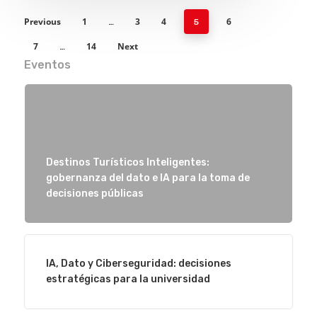
Previous
1
3
4
6
…
5
7
14
Next
…
Eventos
Destinos Turísticos Inteligentes:
gobernanza del dato e IA para la toma de
decisiones públicas
Eventos
Empresas
IA, Dato y Ciberseguridad: decisiones
estratégicas para la universidad
Noticias AAP