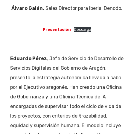
Álvaro Galán.
Sales Director para Iberia. Denodo.
Eventos
Empresas
Presentación
Descarga
Noticias AAP
Quiénes som
Eduardo Pérez
, Jefe de Servicio de Desarrollo de
Servicios Digitales del Gobierno de Aragón,
presentó la estrategia autonómica llevada a cabo
por el Ejecutivo aragonés. Han creado una Oficina
de Gobernanza y una Oficina Técnica de IA
encargadas de supervisar todo el ciclo de vida de
los proyectos, con criterios de
t
razabilidad,
equidad y supervisión humana. El modelo incluye