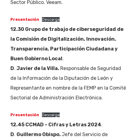
Sector Público. Veeam.
Presentación
Descarga
12.30 Grupo de trabajo de ciberseguridad
de
la Comisión de Digitalización,
Innovación,
Transparencia,
Participación Ciudadana y
Eventos
Buen Gobierno Local
.
Empresas
D
.
Javier de la Villa.
Responsable de Seguridad
de la Información de la Diputación de León y
Noticias AAP
Representante en nombre de la FEMP en la Comité
Quiénes som
Sectorial de Administración Electrónica.
Presentación
Descarga
12.45 CCMAD – Cifras y Letras 2024
.
D
.
Guillermo Obispo.
Jefe del Servicio de