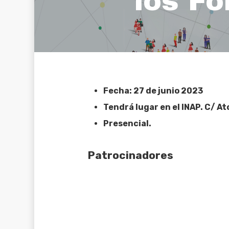
los F
Fecha: 27 de junio 2023
Tendrá lugar en el INAP. C/ A
Presencial.
Patrocinadores
Hit enter to search or ESC to clos