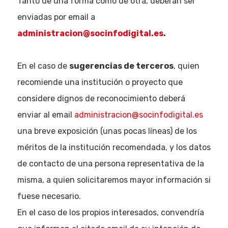
Tanto de una forma como de otra, deberán ser
Eventos
enviadas por email a
Empresas
administracion@socinfodigital.es
.
Noticias AAP
En el caso de
sugerencias de terceros
, quien
Quiénes som
recomiende una institución o proyecto que
considere dignos de reconocimiento deberá
enviar al email
administracion@socinfodigital.es
una breve exposición (unas pocas líneas) de los
méritos de la institución recomendada, y los datos
de contacto de una persona representativa de la
misma, a quien solicitaremos mayor información si
fuese necesario.
En el caso de los propios interesados, convendría