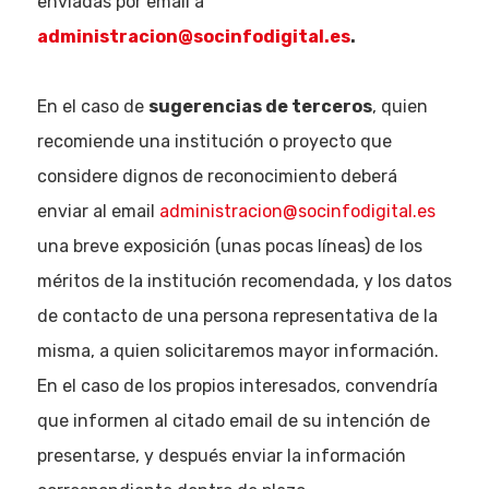
enviadas por email a
Empresas
administracion@socinfodigital.es
.
Noticias AAP
En el caso de
sugerencias de terceros
, quien
Quiénes som
recomiende una institución o proyecto que
considere dignos de reconocimiento deberá
enviar al email
administracion@socinfodigital.es
una breve exposición (unas pocas líneas) de los
méritos de la institución recomendada, y los datos
de contacto de una persona representativa de la
misma, a quien solicitaremos mayor información.
En el caso de los propios interesados, convendría
que informen al citado email de su intención de
presentarse, y después enviar la información