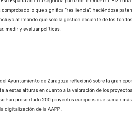
sri España abrió la segunda parte del encuentro. Hizo una r
mprobado lo que significa “resiliencia”, haciéndose patent
oncluyó afirmando que solo la gestión eficiente de los fondo
r, medir y evaluar políticas.
 del Ayuntamiento de Zaragoza reflexionó sobre la gran op
e a estas alturas en cuanto a la valoración de los proyecto
 se han presentado 200 proyectos europeos que suman más d
a digitalización de la AAPP .