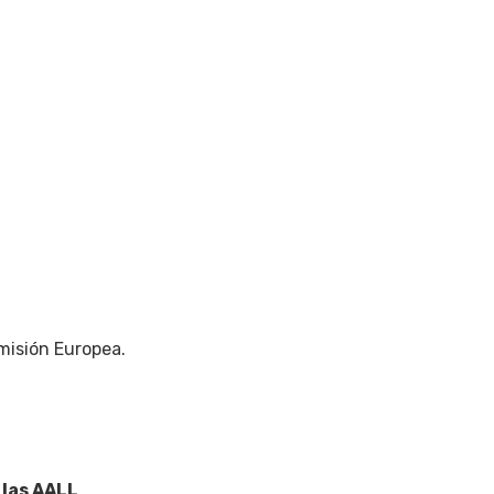
misión Europea.
 las AALL
.