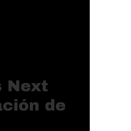
s Next
ación de