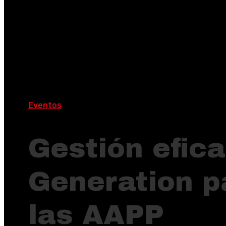
Eventos
Gestión efic
Generation pa
las AAPP