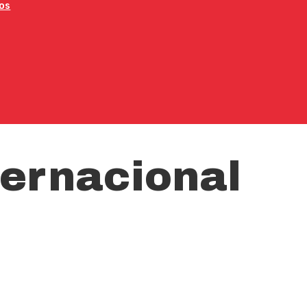
os
ternacional