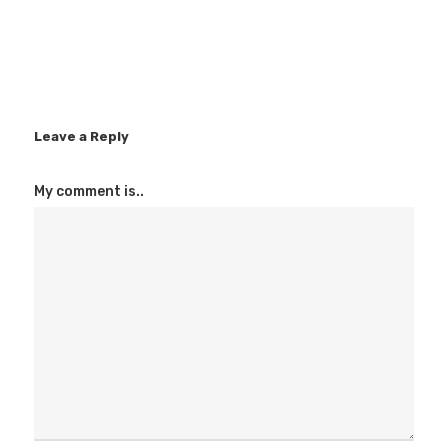
Leave a Reply
Eventos
My comment is..
Empresas
Noticias AAP
Quiénes som