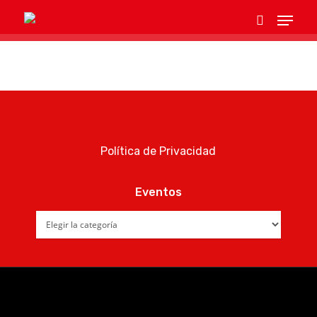
Hit enter to search or ESC to close
Política de Privacidad
Eventos
Eventos
Eventos
Empresas
Noticias AAP